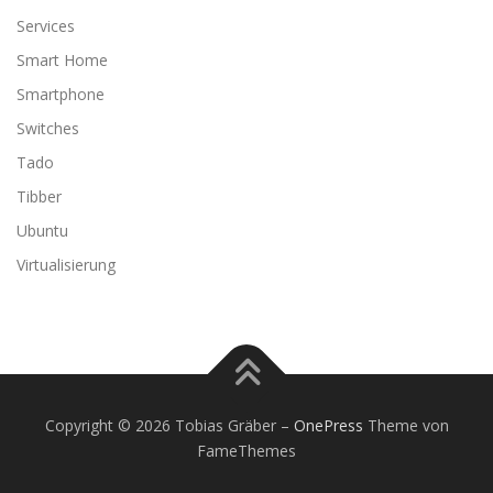
Services
Smart Home
Smartphone
Switches
Tado
Tibber
Ubuntu
Virtualisierung
Copyright © 2026 Tobias Gräber
–
OnePress
Theme von
FameThemes