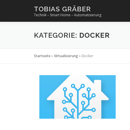
Zum
TOBIAS GRÄBER
Inhalt
Technik – Smart Home – Automatisierung
springen
KATEGORIE:
DOCKER
Startseite
»
Virtualisierung
»
Docker