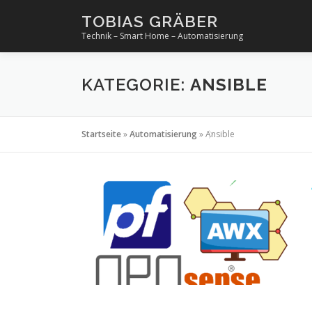
Zum
TOBIAS GRÄBER
Inhalt
Technik – Smart Home – Automatisierung
springen
KATEGORIE:
ANSIBLE
Startseite
»
Automatisierung
»
Ansible