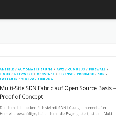
ANSIBLE
/
AUTOMATISIERUNG
/
AWX
/
CUMULUS
/
FIREWALL
/
LINUX
/
NETZWERK
/
OPNSENSE
/
PFSENSE
/
PROXMOX
/
SDN
/
SWITCHES
/
VIRTUALISIERUNG
Multi-Site SDN Fabric auf Open Source Basis –
Proof of Concept
Da ich mich hauptberuflich viel mit SDN Lösungen namenhafter
Hersteller beschäftige, habe ich mir die Frage gestellt, ist eine Multi-