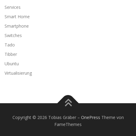
Services
Smart Home
Smartphone
Switches
Tado
Tibber
Ubuntu
Virtualisierung
Copyright © 2026 Tobias Gräber
–
OnePress
Theme von
FameThemes