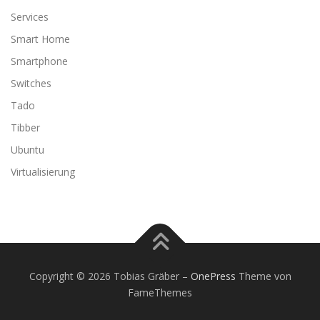
Services
Smart Home
Smartphone
Switches
Tado
Tibber
Ubuntu
Virtualisierung
Copyright © 2026 Tobias Gräber
–
OnePress
Theme von
FameThemes